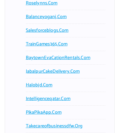
Roselynns.com
Balanceyoganj.com
Salesforceblogs.com
TrainGames365.com
BaytownEvaCationRentals.com
JabalpurCakeDelivery.com
Halobjd.com
Intelligenceqatar.com
PikaPikaApp.com
Takecareofbusinessdfw.org