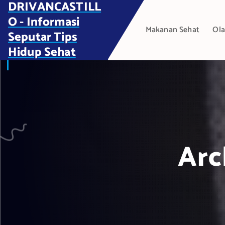
DRIVANCASTILL
S
k
O - Informasi
Makanan Sehat
Ola
i
Seputar Tips
p
Hidup Sehat
t
o
c
o
n
t
e
Arc
n
t