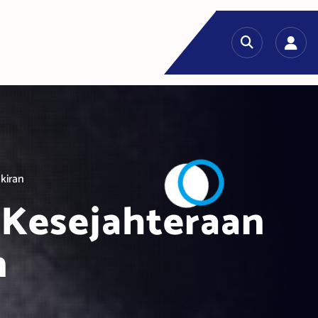
kiran
 Kesejahteraan
n