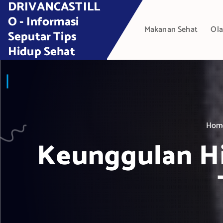
DRIVANCASTILL
S
k
O - Informasi
Makanan Sehat
Ola
i
Seputar Tips
p
Hidup Sehat
t
o
c
o
n
t
Hom
e
Keunggulan Hi
n
t