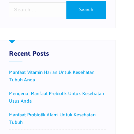
S
e
a
r
c
h
f
Recent Posts
o
r
Manfaat Vitamin Harian Untuk Kesehatan
:
Tubuh Anda
Mengenal Manfaat Prebiotik Untuk Kesehatan
Usus Anda
Manfaat Probiotik Alami Untuk Kesehatan
Tubuh