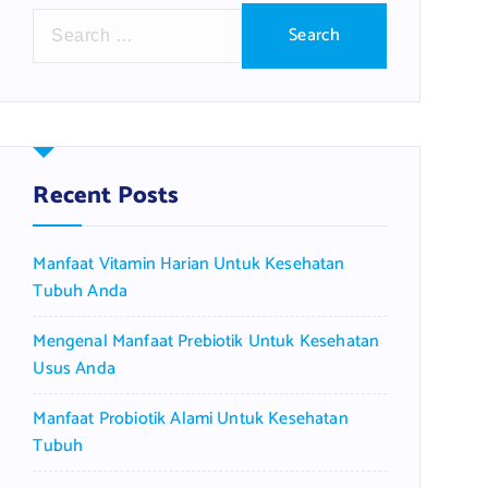
S
e
a
r
c
h
f
Recent Posts
o
r
Manfaat Vitamin Harian Untuk Kesehatan
:
Tubuh Anda
Mengenal Manfaat Prebiotik Untuk Kesehatan
Usus Anda
Manfaat Probiotik Alami Untuk Kesehatan
Tubuh