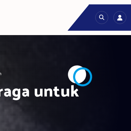
h
raga untuk
h