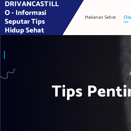
DRIVANCASTILL
S
k
O - Informasi
Makanan Sehat
Ola
i
Seputar Tips
p
Hidup Sehat
t
o
c
o
n
t
e
Tips Pent
n
t