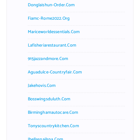
Donglaishun-Order.com
Fiamc-Rome2022.org
Mariceworldessentials.com
Lafisheriarestaurant.com
915jazzandmore.com
Aguadulce-Countryfair.com
Jakehovis.com
Bosswingsduluth.com
Birminghamautocare.com
Tonyscountrykitchen.com
Jbellasnailspa.com