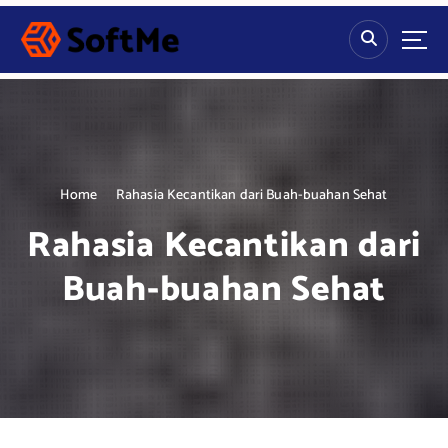
S
k
i
p
t
o
c
o
n
Home
Rahasia Kecantikan dari Buah-buahan Sehat
t
Rahasia Kecantikan dari
e
n
Buah-buahan Sehat
t