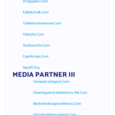
Drogopets.com
Ediblechalk.com
Tabletennisnearme.com
Oaksofa.com
Soultacohtx.com
Capishcaps.com
Gpsyfl.org
MEDIA PARTNER III
Vwrepairarlington.com
Cleaningservicebaltimore-Md.com
Beckslandscapeandfence.com
Vistaaltadelveramendi.com