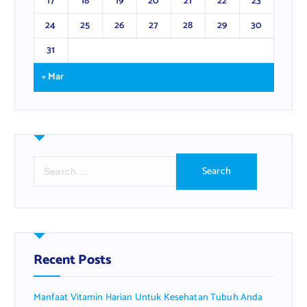
17
18
19
20
21
22
23
24
25
26
27
28
29
30
31
« Mar
S
e
a
r
c
h
f
Recent Posts
o
r
Manfaat Vitamin Harian Untuk Kesehatan Tubuh Anda
: