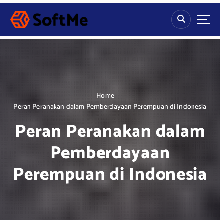
S
k
i
p
t
o
c
o
n
Home
t
Peran Peranakan dalam Pemberdayaan Perempuan di Indonesia
e
Peran Peranakan dalam
n
t
Pemberdayaan
Perempuan di Indonesia