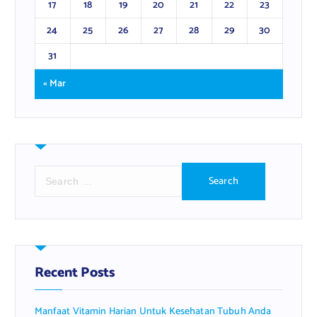
17
18
19
20
21
22
23
24
25
26
27
28
29
30
31
« Mar
S
e
a
r
c
h
f
Recent Posts
o
r
Manfaat Vitamin Harian Untuk Kesehatan Tubuh Anda
: