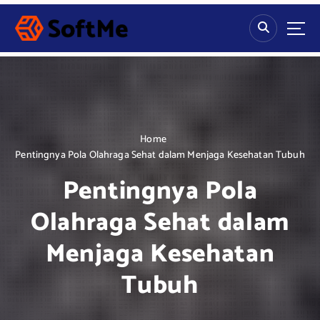
S
k
i
p
t
o
c
o
n
Home
t
Pentingnya Pola Olahraga Sehat dalam Menjaga Kesehatan Tubuh
e
Pentingnya Pola
n
t
Olahraga Sehat dalam
Menjaga Kesehatan
Tubuh