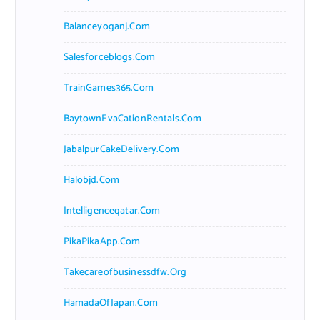
Balanceyoganj.com
Salesforceblogs.com
TrainGames365.com
BaytownEvaCationRentals.com
JabalpurCakeDelivery.com
Halobjd.com
Intelligenceqatar.com
PikaPikaApp.com
Takecareofbusinessdfw.org
HamadaOfJapan.com