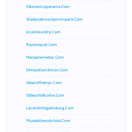
Elbotanicopanama.com
Shadyoaksrockportrvpark.com
Jccoinlaundry.com
Kautorepair.com
Marjaeswinebar.com
Elmazatlanclinton.com
Ideacoffeenyc.com
Odieschillicothe.com
Lacantinitagalesburg.com
Pizzadeliverybristol.com