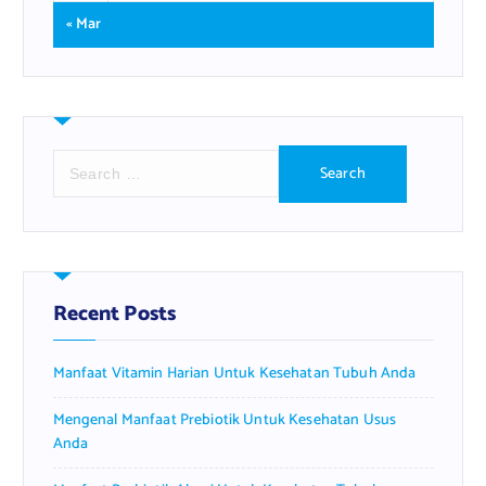
« Mar
S
e
a
r
c
h
f
Recent Posts
o
r
Manfaat Vitamin Harian Untuk Kesehatan Tubuh Anda
:
Mengenal Manfaat Prebiotik Untuk Kesehatan Usus
Anda