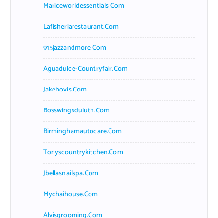
Mariceworldessentials.com
Lafisheriarestaurant.com
915jazzandmore.com
Aguadulce-Countryfair.com
Jakehovis.com
Bosswingsduluth.com
Birminghamautocare.com
Tonyscountrykitchen.com
Jbellasnailspa.com
Mychaihouse.com
Alvisgrooming.com