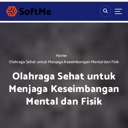
S
k
i
p
t
o
c
o
n
Home
t
Olahraga Sehat untuk Menjaga Keseimbangan Mental dan Fisik
e
Olahraga Sehat untuk
n
t
Menjaga Keseimbangan
Mental dan Fisik