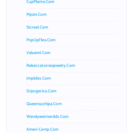
CupPlante.com
Mpzin.com
Stcreal.com
PopUpFlea.com
Valueml.com
Rebeccatorresjewelry.com
Jmpbliss.com
Drjorgerico.com
Queensushipa.com
Wendyweimerdds.com
Ameri-Camp.com