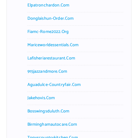
Elpatronchardon.com
Donglaishun-Order.com
Fiamc-Rome2022.org
Mariceworldessentials.com
Lafisheriarestaurant.com
915jazzandmore.com
Aguadulce-Countryfair.com
Jakehovis.com
Bosswingsduluth.com
Birminghamautocare.com
Tonyscountrykitchen.com