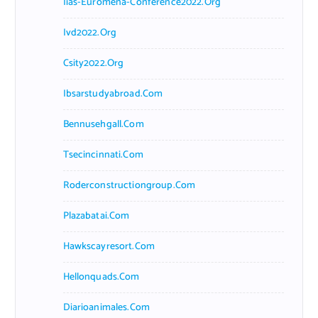
Iias-Euromena-Conference2022.org
Ivd2022.org
Csity2022.org
Ibsarstudyabroad.com
Bennusehgall.com
Tsecincinnati.com
Roderconstructiongroup.com
Plazabatai.com
Hawkscayresort.com
Hellonquads.com
Diarioanimales.com