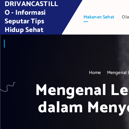
DRIVANCASTILL
S
k
O - Informasi
Makanan Sehat
Ola
i
Seputar Tips
p
Hidup Sehat
t
o
c
o
n
t
Home
Mengenal 
e
Mengenal Le
n
t
dalam Meny