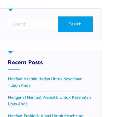
S
e
a
r
c
h
f
Recent Posts
o
r
Manfaat Vitamin Harian Untuk Kesehatan
:
Tubuh Anda
Mengenal Manfaat Prebiotik Untuk Kesehatan
Usus Anda
Manfaat Probiotik Alami Untuk Kesehatan