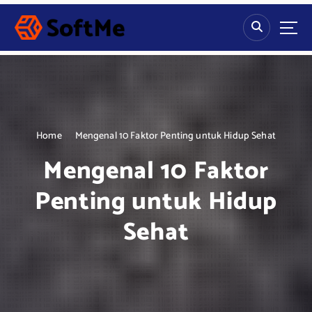
S
k
i
p
t
o
c
o
n
Home
Mengenal 10 Faktor Penting untuk Hidup Sehat
t
Mengenal 10 Faktor
e
n
Penting untuk Hidup
t
Sehat