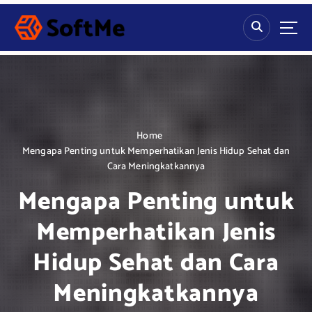
S
k
i
p
t
o
c
o
n
Home
t
Mengapa Penting untuk Memperhatikan Jenis Hidup Sehat dan
e
Cara Meningkatkannya
n
Mengapa Penting untuk
t
Memperhatikan Jenis
Hidup Sehat dan Cara
Meningkatkannya