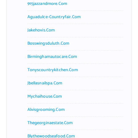
915jazzandmore.com
Aguadulce-Countryfair.com
Jakehovis.com
Bosswingsduluth.com
Birminghamautocare.com
Tonyscountrykitchen.com
Jbellasnailspa.com
Mychaihouse.com
Alvisgrooming.com
Thegeorginaestate.com
Blythewoodseafood.com