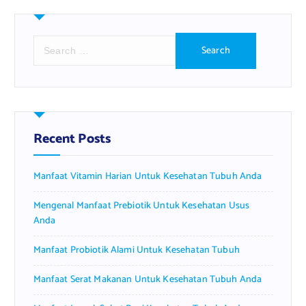
S
e
a
r
c
h
f
Recent Posts
o
r
Manfaat Vitamin Harian Untuk Kesehatan Tubuh Anda
:
Mengenal Manfaat Prebiotik Untuk Kesehatan Usus
Anda
Manfaat Probiotik Alami Untuk Kesehatan Tubuh
Manfaat Serat Makanan Untuk Kesehatan Tubuh Anda