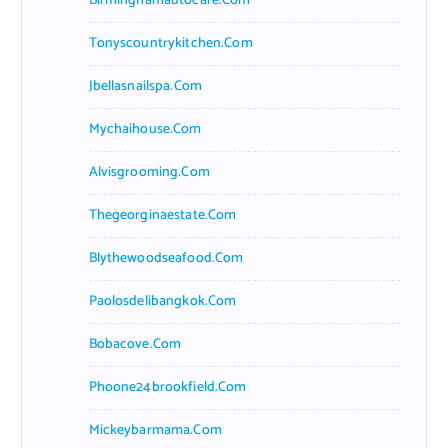
Birminghamautocare.com
Tonyscountrykitchen.com
Jbellasnailspa.com
Mychaihouse.com
Alvisgrooming.com
Thegeorginaestate.com
Blythewoodseafood.com
Paolosdelibangkok.com
Bobacove.com
Phoone24brookfield.com
Mickeybarmama.com