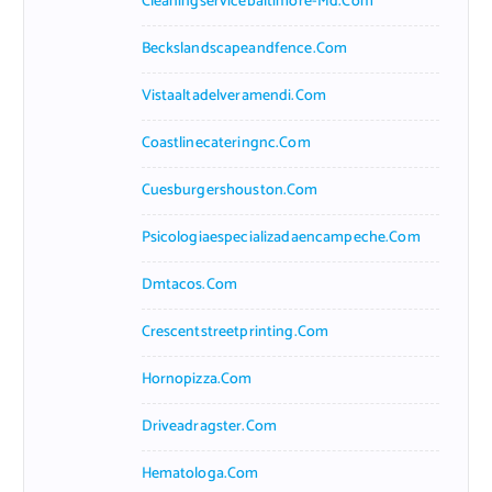
Cleaningservicebaltimore-Md.com
Beckslandscapeandfence.com
Vistaaltadelveramendi.com
Coastlinecateringnc.com
Cuesburgershouston.com
Psicologiaespecializadaencampeche.com
Dmtacos.com
Crescentstreetprinting.com
Hornopizza.com
Driveadragster.com
Hematologa.com