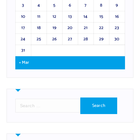
3
4
5
6
7
8
9
10
11
12
13
14
15
16
17
18
19
20
21
22
23
24
25
26
27
28
29
30
31
« Mar
S
e
a
r
c
h