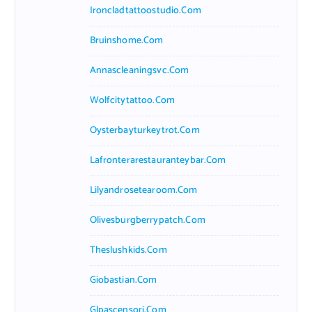
Ironcladtattoostudio.com
Bruinshome.com
Annascleaningsvc.com
Wolfcitytattoo.com
Oysterbayturkeytrot.com
Lafronterarestauranteybar.com
Lilyandrosetearoom.com
Olivesburgberrypatch.com
Theslushkids.com
Giobastian.com
Glpascensori.com