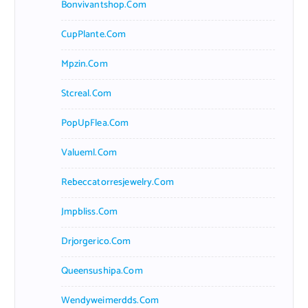
Bonvivantshop.com
CupPlante.com
Mpzin.com
Stcreal.com
PopUpFlea.com
Valueml.com
Rebeccatorresjewelry.com
Jmpbliss.com
Drjorgerico.com
Queensushipa.com
Wendyweimerdds.com