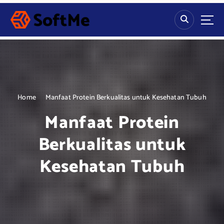
S
k
i
p
t
o
c
o
n
Home
Manfaat Protein Berkualitas untuk Kesehatan Tubuh
t
Manfaat Protein
e
n
Berkualitas untuk
t
Kesehatan Tubuh