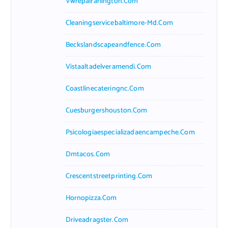
Vwrepairarlington.com
Cleaningservicebaltimore-Md.com
Beckslandscapeandfence.com
Vistaaltadelveramendi.com
Coastlinecateringnc.com
Cuesburgershouston.com
Psicologiaespecializadaencampeche.com
Dmtacos.com
Crescentstreetprinting.com
Hornopizza.com
Driveadragster.com