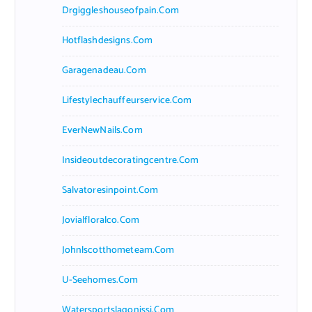
Drgiggleshouseofpain.com
Hotflashdesigns.com
Garagenadeau.com
Lifestylechauffeurservice.com
EverNewNails.com
Insideoutdecoratingcentre.com
Salvatoresinpoint.com
Jovialfloralco.com
Johnlscotthometeam.com
U-Seehomes.com
Watersportslagonissi.com