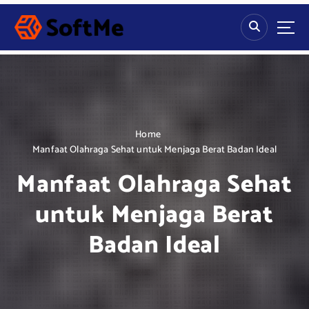
S
k
i
p
t
o
c
o
n
Home
t
Manfaat Olahraga Sehat untuk Menjaga Berat Badan Ideal
e
Manfaat Olahraga Sehat
n
t
untuk Menjaga Berat
Badan Ideal