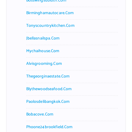
Bosswingsduluth.com
Birminghamautocare.com
Tonyscountrykitchen.com
Jbellasnailspa.com
Mychaihouse.com
Alvisgrooming.com
Thegeorginaestate.com
Blythewoodseafood.com
Paolosdelibangkok.com
Bobacove.com
Phoone24brookfield.com