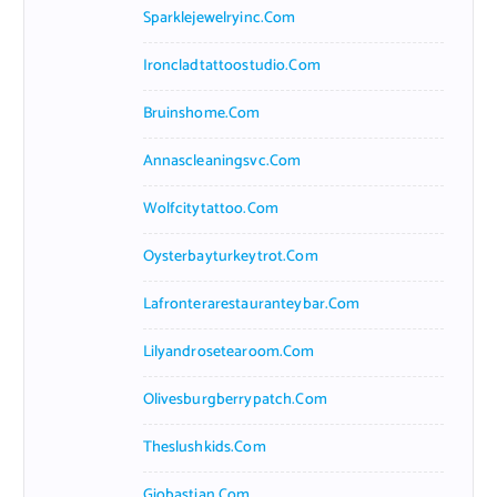
Sparklejewelryinc.com
Ironcladtattoostudio.com
Bruinshome.com
Annascleaningsvc.com
Wolfcitytattoo.com
Oysterbayturkeytrot.com
Lafronterarestauranteybar.com
Lilyandrosetearoom.com
Olivesburgberrypatch.com
Theslushkids.com
Giobastian.com