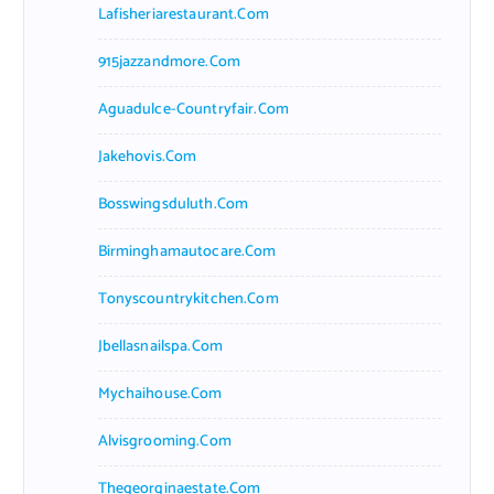
Lafisheriarestaurant.com
915jazzandmore.com
Aguadulce-Countryfair.com
Jakehovis.com
Bosswingsduluth.com
Birminghamautocare.com
Tonyscountrykitchen.com
Jbellasnailspa.com
Mychaihouse.com
Alvisgrooming.com
Thegeorginaestate.com