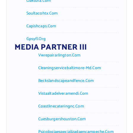
Oaksofa.com
Soultacohtx.com
Capishcaps.com
Gpsyfl.org
MEDIA PARTNER III
Vwrepairarlington.com
Cleaningservicebaltimore-Md.com
Beckslandscapeandfence.com
Vistaaltadelveramendi.com
Coastlinecateringnc.com
Cuesburgershouston.com
Psicologiaespecializadaencampeche.com