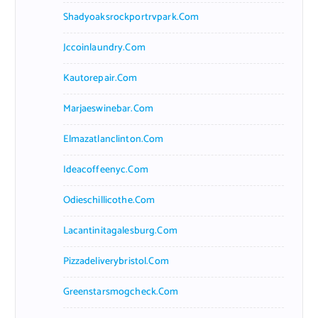
Shadyoaksrockportrvpark.com
Jccoinlaundry.com
Kautorepair.com
Marjaeswinebar.com
Elmazatlanclinton.com
Ideacoffeenyc.com
Odieschillicothe.com
Lacantinitagalesburg.com
Pizzadeliverybristol.com
Greenstarsmogcheck.com