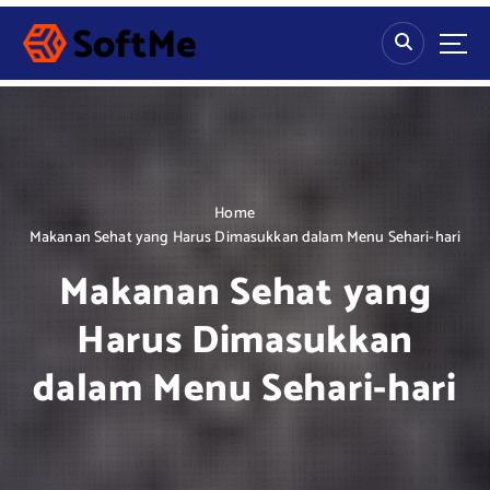
S
k
i
p
t
o
c
o
n
Home
t
Makanan Sehat yang Harus Dimasukkan dalam Menu Sehari-hari
e
Makanan Sehat yang
n
t
Harus Dimasukkan
dalam Menu Sehari-hari