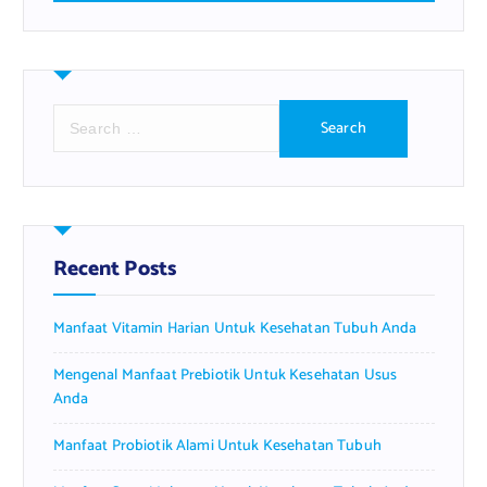
S
e
a
r
c
h
f
Recent Posts
o
r
Manfaat Vitamin Harian Untuk Kesehatan Tubuh Anda
:
Mengenal Manfaat Prebiotik Untuk Kesehatan Usus
Anda
Manfaat Probiotik Alami Untuk Kesehatan Tubuh