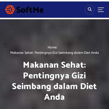
S
k
i
p
t
o
c
o
n
Home
t
Makanan Sehat: Pentingnya Gizi Seimbang dalam Diet Anda
e
Makanan Sehat:
n
t
Pentingnya Gizi
Seimbang dalam Diet
Anda