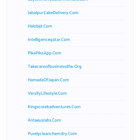
JabalpurCakeDelivery.com
Halobjd.com
Intelligenceqatar.com
PikaPikaApp.com
Takecareofbusinessdfw.org
HamadaOfJapan.com
VersifyLifestyle.com
Kingscreekadventures.com
Antaeuslabs.com
Purelycleanchemdry.com