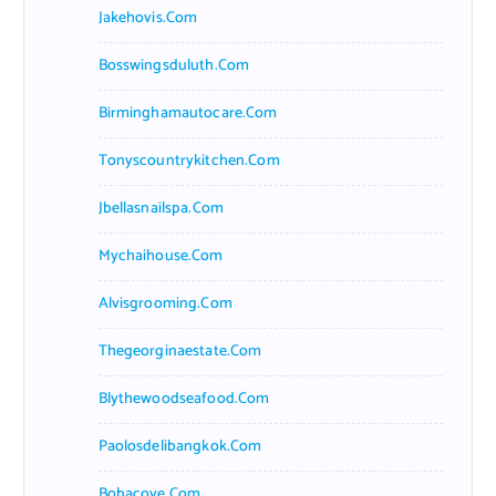
Jakehovis.com
Bosswingsduluth.com
Birminghamautocare.com
Tonyscountrykitchen.com
Jbellasnailspa.com
Mychaihouse.com
Alvisgrooming.com
Thegeorginaestate.com
Blythewoodseafood.com
Paolosdelibangkok.com
Bobacove.com