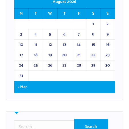
August 2026
M
T
W
T
F
S
S
1
2
3
4
5
6
7
8
9
10
11
12
13
14
15
16
17
18
19
20
21
22
23
24
25
26
27
28
29
30
31
« Mar
S