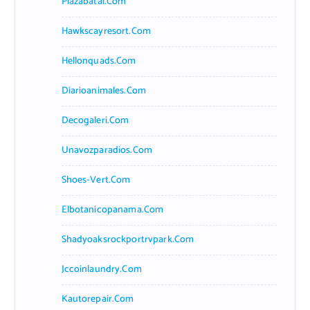
Plazabatai.com
Hawkscayresort.com
Hellonquads.com
Diarioanimales.com
Decogaleri.com
Unavozparadios.com
Shoes-Vert.com
Elbotanicopanama.com
Shadyoaksrockportrvpark.com
Jccoinlaundry.com
Kautorepair.com