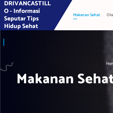
DRIVANCASTILL
S
k
O - Informasi
Makanan Sehat
Ola
i
Seputar Tips
p
Hidup Sehat
t
o
c
o
n
t
Ho
e
Makanan Sehat
n
t