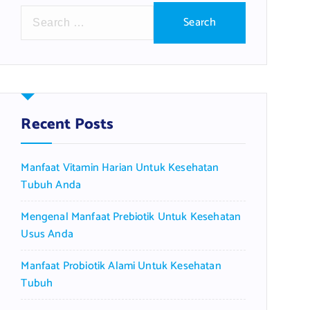
S
e
a
r
c
h
f
Recent Posts
o
r
Manfaat Vitamin Harian Untuk Kesehatan
:
Tubuh Anda
Mengenal Manfaat Prebiotik Untuk Kesehatan
Usus Anda
Manfaat Probiotik Alami Untuk Kesehatan
Tubuh