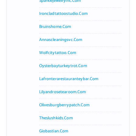
Sparklejewelryinc.com
Ironcladtattoostudio.com
Bruinshome.com
Annascleaningsvc.com
Wolfcitytattoo.com
Oysterbayturkeytrot.com
Lafronterarestauranteybar.com
Lilyandrosetearoom.com
Olivesburgberrypatch.com
Theslushkids.com
Giobastian.com