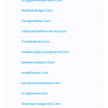
Drgiggleshouseofpain.com
Hotflashdesigns.com
Garagenadeau.com
Lifestylechauffeurservice.com
EverNewNails.com
Insideoutdecoratingcentre.com
Salvatoresinpoint.com
Jovialfloralco.com
Johnlscotthometeam.com
U-Seehomes.com
Watersportslagonissi.com