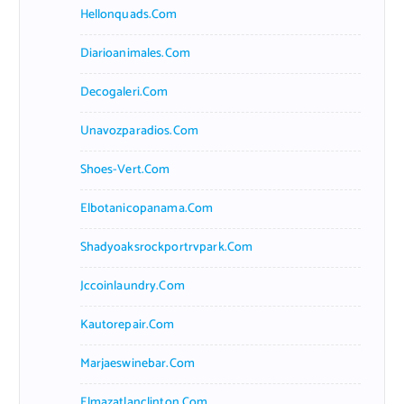
Hellonquads.com
Diarioanimales.com
Decogaleri.com
Unavozparadios.com
Shoes-Vert.com
Elbotanicopanama.com
Shadyoaksrockportrvpark.com
Jccoinlaundry.com
Kautorepair.com
Marjaeswinebar.com
Elmazatlanclinton.com