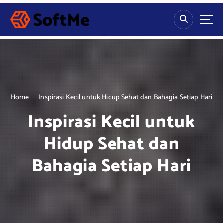
S
k
i
p
t
o
c
o
n
Home
Inspirasi Kecil untuk Hidup Sehat dan Bahagia Setiap Hari
t
Inspirasi Kecil untuk
e
n
Hidup Sehat dan
t
Bahagia Setiap Hari