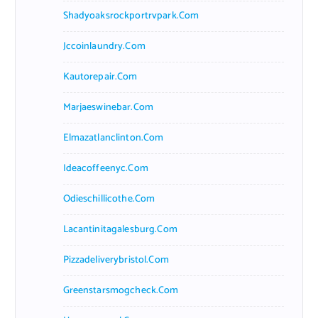
Shadyoaksrockportrvpark.com
Jccoinlaundry.com
Kautorepair.com
Marjaeswinebar.com
Elmazatlanclinton.com
Ideacoffeenyc.com
Odieschillicothe.com
Lacantinitagalesburg.com
Pizzadeliverybristol.com
Greenstarsmogcheck.com