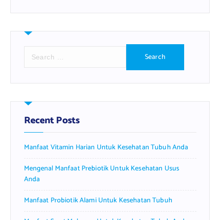
S
e
a
r
c
h
f
Recent Posts
o
r
Manfaat Vitamin Harian Untuk Kesehatan Tubuh Anda
:
Mengenal Manfaat Prebiotik Untuk Kesehatan Usus
Anda
Manfaat Probiotik Alami Untuk Kesehatan Tubuh