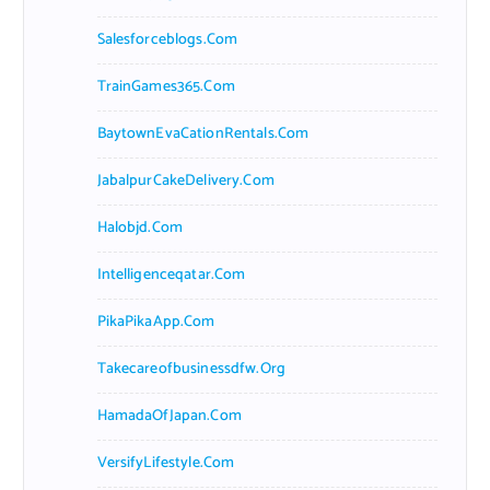
Salesforceblogs.com
TrainGames365.com
BaytownEvaCationRentals.com
JabalpurCakeDelivery.com
Halobjd.com
Intelligenceqatar.com
PikaPikaApp.com
Takecareofbusinessdfw.org
HamadaOfJapan.com
VersifyLifestyle.com