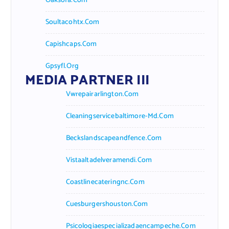
Oaksofa.com
Soultacohtx.com
Capishcaps.com
Gpsyfl.org
MEDIA PARTNER III
Vwrepairarlington.com
Cleaningservicebaltimore-Md.com
Beckslandscapeandfence.com
Vistaaltadelveramendi.com
Coastlinecateringnc.com
Cuesburgershouston.com
Psicologiaespecializadaencampeche.com