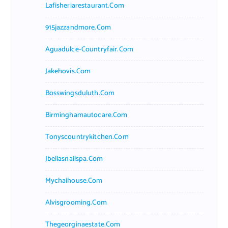
Lafisheriarestaurant.com
915jazzandmore.com
Aguadulce-Countryfair.com
Jakehovis.com
Bosswingsduluth.com
Birminghamautocare.com
Tonyscountrykitchen.com
Jbellasnailspa.com
Mychaihouse.com
Alvisgrooming.com
Thegeorginaestate.com