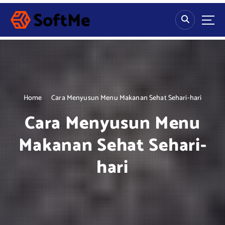
S
k
i
p
t
o
c
o
n
Home
Cara Menyusun Menu Makanan Sehat Sehari-hari
t
Cara Menyusun Menu
e
n
Makanan Sehat Sehari-
t
hari