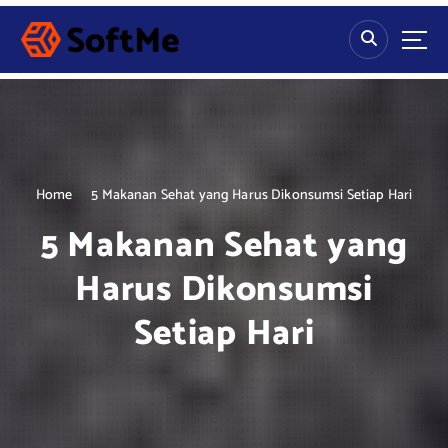
S
k
i
p
t
o
c
o
n
Home
5 Makanan Sehat yang Harus Dikonsumsi Setiap Hari
t
5 Makanan Sehat yang
e
n
Harus Dikonsumsi
t
Setiap Hari