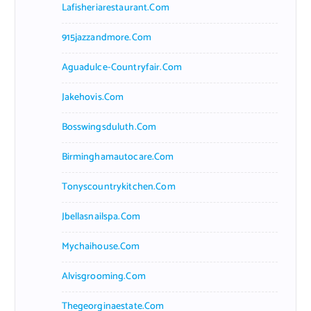
Lafisheriarestaurant.com
915jazzandmore.com
Aguadulce-Countryfair.com
Jakehovis.com
Bosswingsduluth.com
Birminghamautocare.com
Tonyscountrykitchen.com
Jbellasnailspa.com
Mychaihouse.com
Alvisgrooming.com
Thegeorginaestate.com