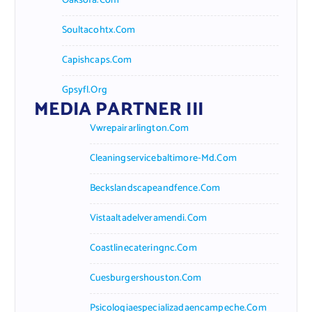
Oaksofa.com
Soultacohtx.com
Capishcaps.com
Gpsyfl.org
MEDIA PARTNER III
Vwrepairarlington.com
Cleaningservicebaltimore-Md.com
Beckslandscapeandfence.com
Vistaaltadelveramendi.com
Coastlinecateringnc.com
Cuesburgershouston.com
Psicologiaespecializadaencampeche.com