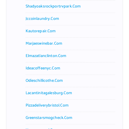
Shadyoaksrockportrvpark.com
Jccoinlaundry.com
Kautorepair.com
Marjaeswinebar.com
Elmazatlanclinton.com
Ideacoffeenyc.com
Odieschillicothe.com
Lacantinitagalesburg.com
Pizzadeliverybristol.com
Greenstarsmogcheck.com