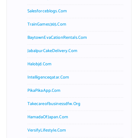
Salesforceblogs.com
TrainGames365.com
BaytownEvaCationRentals.com
JabalpurCakeDelivery.com
Halobjd.com
Intelligenceqatar.com
PikaPikaApp.com
Takecareofbusinessdfw.org
HamadaOfJapan.com
VersifyLifestyle.com