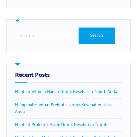
S
e
a
r
c
h
f
Recent Posts
o
r
Manfaat Vitamin Harian Untuk Kesehatan Tubuh Anda
:
Mengenal Manfaat Prebiotik Untuk Kesehatan Usus
Anda
Manfaat Probiotik Alami Untuk Kesehatan Tubuh