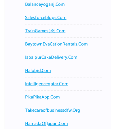
Balanceyoganj.com
Salesforceblogs.com
TrainGames365.com
BaytownEvaCationRentals.com
JabalpurCakeDelivery.com
Halobjd.com
Intelligenceqatar.com
PikaPikaApp.com
Takecareofbusinessdfw.org
HamadaOfJapan.com