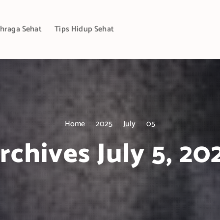
hraga Sehat
Tips Hidup Sehat
Home
2025
July
05
rchives July 5, 20