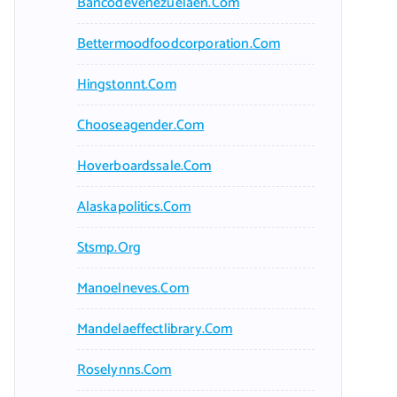
Bancodevenezuelaen.com
Bettermoodfoodcorporation.com
Hingstonnt.com
Chooseagender.com
Hoverboardssale.com
Alaskapolitics.com
Stsmp.org
Manoelneves.com
Mandelaeffectlibrary.com
Roselynns.com