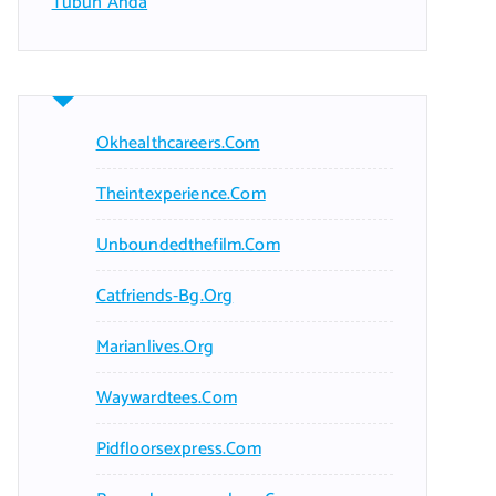
Tubuh Anda
Okhealthcareers.com
Theintexperience.com
Unboundedthefilm.com
Catfriends-Bg.org
Marianlives.org
Waywardtees.com
Pidfloorsexpress.com