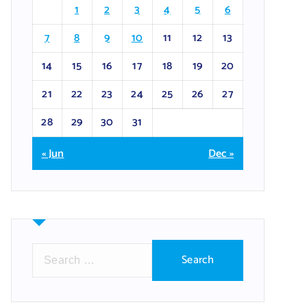
1
2
3
4
5
6
7
8
9
10
11
12
13
14
15
16
17
18
19
20
21
22
23
24
25
26
27
28
29
30
31
« Jun
Dec »
S
e
a
r