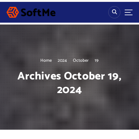
S
k
i
p
t
o
c
o
n
Home
2024
October
19
t
Archives October 19,
e
n
2024
t