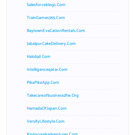
Salesforceblogs.com
TrainGames365.com
BaytownEvaCationRentals.com
JabalpurCakeDelivery.com
Halobjd.com
Intelligenceqatar.com
PikaPikaApp.com
Takecareofbusinessdfw.org
HamadaOfJapan.com
VersifyLifestyle.com
Kingscreekadventures.com