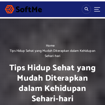
S
k
i
p
t
o
c
o
n
Home
t
Tips Hidup Sehat yang Mudah Diterapkan dalam Kehidupan
e
Sehari-hari
n
Tips Hidup Sehat yang
t
Mudah Diterapkan
dalam Kehidupan
Sehari-hari