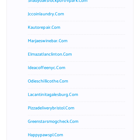
Shadyoaksrockportrvpark.com
Jccoinlaundry.com
Kautorepair.com
Marjaeswinebar.com
Elmazatlanclinton.com
Ideacoffeenyc.com
Odieschillicothe.com
Lacantinitagalesburg.com
Pizzadeliverybristol.com
Greenstarsmogcheck.com
Happypawspl.com