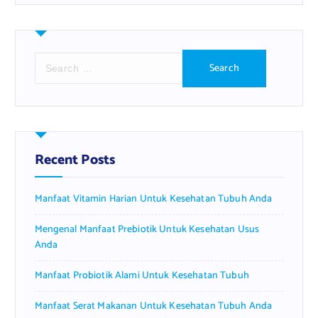
S
e
a
r
c
h
f
Recent Posts
o
r
Manfaat Vitamin Harian Untuk Kesehatan Tubuh Anda
:
Mengenal Manfaat Prebiotik Untuk Kesehatan Usus
Anda
Manfaat Probiotik Alami Untuk Kesehatan Tubuh
Manfaat Serat Makanan Untuk Kesehatan Tubuh Anda