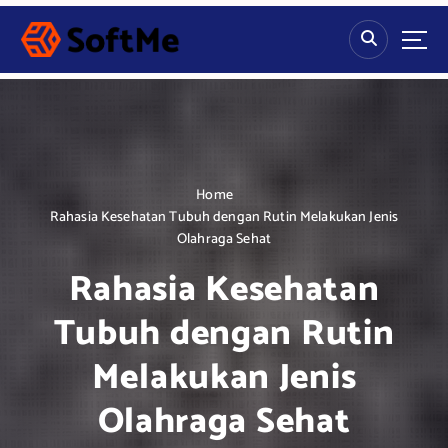
S
k
i
p
t
o
c
o
n
Home
t
Rahasia Kesehatan Tubuh dengan Rutin Melakukan Jenis
e
Olahraga Sehat
n
Rahasia Kesehatan
t
Tubuh dengan Rutin
Melakukan Jenis
Olahraga Sehat