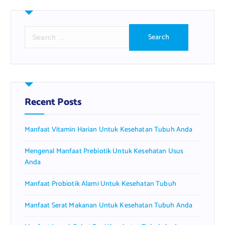
S
e
a
r
c
h
f
Recent Posts
o
r
Manfaat Vitamin Harian Untuk Kesehatan Tubuh Anda
:
Mengenal Manfaat Prebiotik Untuk Kesehatan Usus
Anda
Manfaat Probiotik Alami Untuk Kesehatan Tubuh
Manfaat Serat Makanan Untuk Kesehatan Tubuh Anda