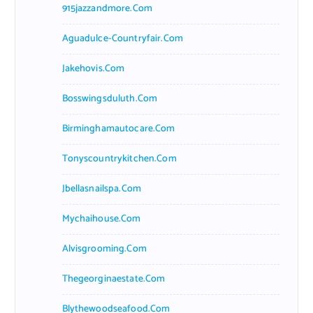
915jazzandmore.com
Aguadulce-Countryfair.com
Jakehovis.com
Bosswingsduluth.com
Birminghamautocare.com
Tonyscountrykitchen.com
Jbellasnailspa.com
Mychaihouse.com
Alvisgrooming.com
Thegeorginaestate.com
Blythewoodseafood.com