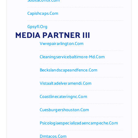
Soultacohtx.com
Capishcaps.com
Gpsyfl.org
MEDIA PARTNER III
Vwrepairarlington.com
Cleaningservicebaltimore-Md.com
Beckslandscapeandfence.com
Vistaaltadelveramendi.com
Coastlinecateringnc.com
Cuesburgershouston.com
Psicologiaespecializadaencampeche.com
Dmtacos.com