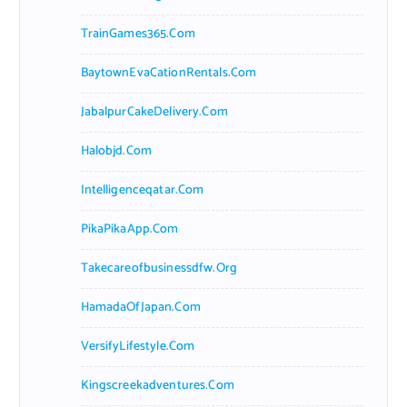
TrainGames365.com
BaytownEvaCationRentals.com
JabalpurCakeDelivery.com
Halobjd.com
Intelligenceqatar.com
PikaPikaApp.com
Takecareofbusinessdfw.org
HamadaOfJapan.com
VersifyLifestyle.com
Kingscreekadventures.com