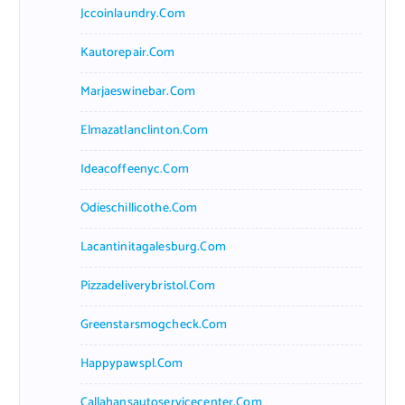
Jccoinlaundry.com
Kautorepair.com
Marjaeswinebar.com
Elmazatlanclinton.com
Ideacoffeenyc.com
Odieschillicothe.com
Lacantinitagalesburg.com
Pizzadeliverybristol.com
Greenstarsmogcheck.com
Happypawspl.com
Callahansautoservicecenter.com