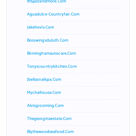
915jazzandmore.com
Aguadulce-Countryfair.com
Jakehovis.com
Bosswingsduluth.com
Birminghamautocare.com
Tonyscountrykitchen.com
Jbellasnailspa.com
Mychaihouse.com
Alvisgrooming.com
Thegeorginaestate.com
Blythewoodseafood.com