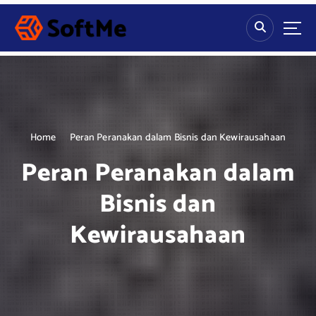
S
k
i
p
t
o
c
o
n
Home
Peran Peranakan dalam Bisnis dan Kewirausahaan
t
Peran Peranakan dalam
e
n
Bisnis dan
t
Kewirausahaan