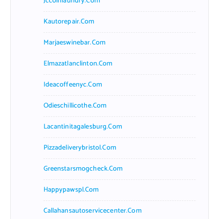
Jccoinlaundry.com
Kautorepair.com
Marjaeswinebar.com
Elmazatlanclinton.com
Ideacoffeenyc.com
Odieschillicothe.com
Lacantinitagalesburg.com
Pizzadeliverybristol.com
Greenstarsmogcheck.com
Happypawspl.com
Callahansautoservicecenter.com