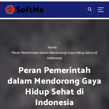
S
k
i
p
t
o
c
o
n
Home
t
Peran Pemerintah dalam Mendorong Gaya Hidup Sehat di
e
Indonesia
n
Peran Pemerintah
t
dalam Mendorong Gaya
Hidup Sehat di
Indonesia