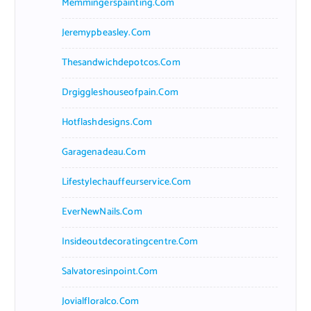
Memmingerspainting.com
Jeremypbeasley.com
Thesandwichdepotcos.com
Drgiggleshouseofpain.com
Hotflashdesigns.com
Garagenadeau.com
Lifestylechauffeurservice.com
EverNewNails.com
Insideoutdecoratingcentre.com
Salvatoresinpoint.com
Jovialfloralco.com