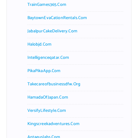
TrainGames365.com
BaytownEvaCationRentals.com
JabalpurCakeDelivery.com
Halobjd.com
Intelligenceqatar.com
PikaPikaApp.com
Takecareofbusinessdfw.org
HamadaOfJapan.com
VersifyLifestyle.com
Kingscreekadventures.com
Antaeuslabs.com