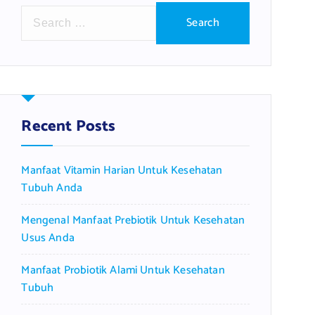
S
e
a
r
c
h
f
Recent Posts
o
r
Manfaat Vitamin Harian Untuk Kesehatan
:
Tubuh Anda
Mengenal Manfaat Prebiotik Untuk Kesehatan
Usus Anda
Manfaat Probiotik Alami Untuk Kesehatan
Tubuh