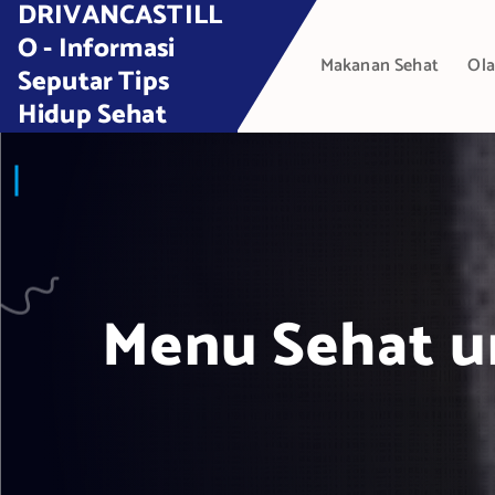
DRIVANCASTILL
S
k
O - Informasi
Makanan Sehat
Ola
i
Seputar Tips
p
Hidup Sehat
t
o
c
o
n
t
e
Menu Sehat un
n
t