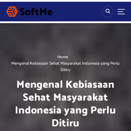
S
k
i
p
t
o
c
o
n
Home
t
Mengenal Kebiasaan Sehat Masyarakat Indonesia yang Perlu
e
Ditiru
n
Mengenal Kebiasaan
t
Sehat Masyarakat
Indonesia yang Perlu
Ditiru