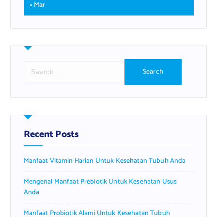
« Mar
S
e
a
r
c
h
f
Recent Posts
o
r
Manfaat Vitamin Harian Untuk Kesehatan Tubuh Anda
:
Mengenal Manfaat Prebiotik Untuk Kesehatan Usus
Anda
Manfaat Probiotik Alami Untuk Kesehatan Tubuh