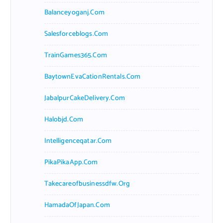
Balanceyoganj.com
Salesforceblogs.com
TrainGames365.com
BaytownEvaCationRentals.com
JabalpurCakeDelivery.com
Halobjd.com
Intelligenceqatar.com
PikaPikaApp.com
Takecareofbusinessdfw.org
HamadaOfJapan.com