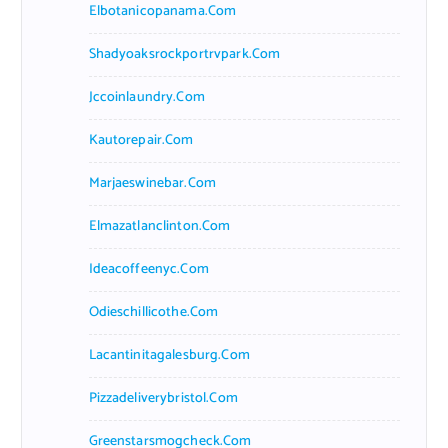
Elbotanicopanama.com
Shadyoaksrockportrvpark.com
Jccoinlaundry.com
Kautorepair.com
Marjaeswinebar.com
Elmazatlanclinton.com
Ideacoffeenyc.com
Odieschillicothe.com
Lacantinitagalesburg.com
Pizzadeliverybristol.com
Greenstarsmogcheck.com