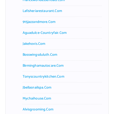
Mariceworldessentials.com
Lafisheriarestaurant.com
915jazzandmore.com
Aguadulce-Countryfair.com
Jakehovis.com
Bosswingsduluth.com
Birminghamautocare.com
Tonyscountrykitchen.com
Jbellasnailspa.com
Mychaihouse.com
Alvisgrooming.com