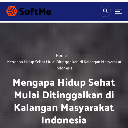
S
k
i
p
t
o
c
o
n
Home
t
Mengapa Hidup Sehat Mulai Ditinggalkan di Kalangan Masyarakat
e
Indonesia
n
Mengapa Hidup Sehat
t
Mulai Ditinggalkan di
Kalangan Masyarakat
Indonesia