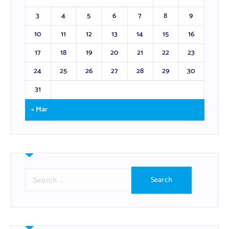
3
4
5
6
7
8
9
10
11
12
13
14
15
16
17
18
19
20
21
22
23
24
25
26
27
28
29
30
31
« Mar
S
e
a
r
c