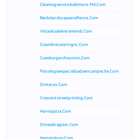
Cleaningservicebaltimore-Md.com
Beckslandscapeandfence.com
Vistaaltadelveramendi.com
Coastlinecateringnc.com
Cuesburgershouston.com
Psicologiaespecializadaencampeche.com
Dmtacos.com
Crescentstreetprinting.com
Hornopizza.com
Driveadragster.com
Hematologa.com