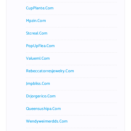
CupPlante.com
Mpzin.com
Stcreal.com
PopUpFlea.com
Valueml.com
Rebeccatorresjewelry.com
Jmpbliss.com
Drjorgerico.com
Queensushipa.com
Wendyweimerdds.com