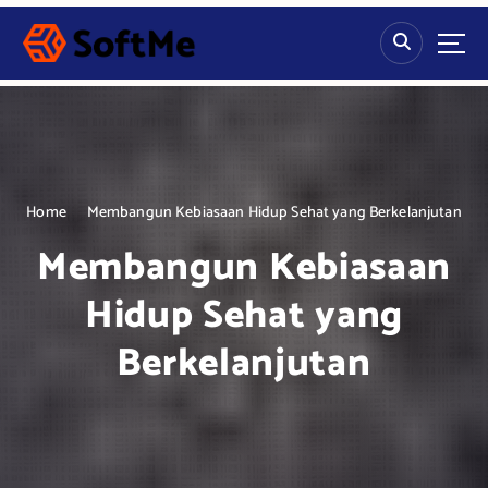
S
k
i
p
t
o
c
o
n
Home
Membangun Kebiasaan Hidup Sehat yang Berkelanjutan
t
Membangun Kebiasaan
e
n
Hidup Sehat yang
t
Berkelanjutan