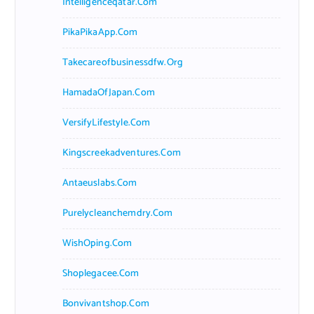
Intelligenceqatar.com
PikaPikaApp.com
Takecareofbusinessdfw.org
HamadaOfJapan.com
VersifyLifestyle.com
Kingscreekadventures.com
Antaeuslabs.com
Purelycleanchemdry.com
WishOping.com
Shoplegacee.com
Bonvivantshop.com