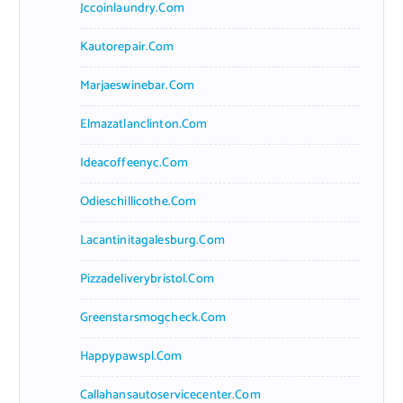
Jccoinlaundry.com
Kautorepair.com
Marjaeswinebar.com
Elmazatlanclinton.com
Ideacoffeenyc.com
Odieschillicothe.com
Lacantinitagalesburg.com
Pizzadeliverybristol.com
Greenstarsmogcheck.com
Happypawspl.com
Callahansautoservicecenter.com