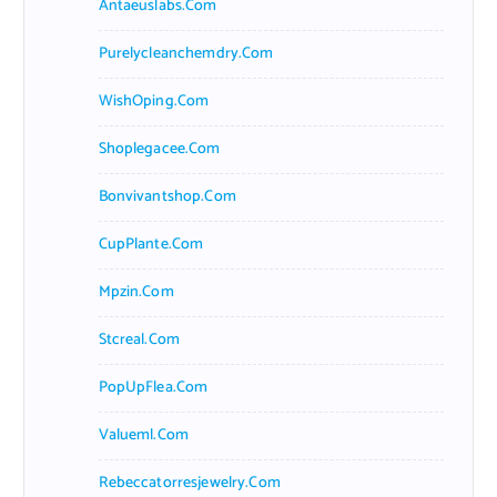
Antaeuslabs.com
Purelycleanchemdry.com
WishOping.com
Shoplegacee.com
Bonvivantshop.com
CupPlante.com
Mpzin.com
Stcreal.com
PopUpFlea.com
Valueml.com
Rebeccatorresjewelry.com