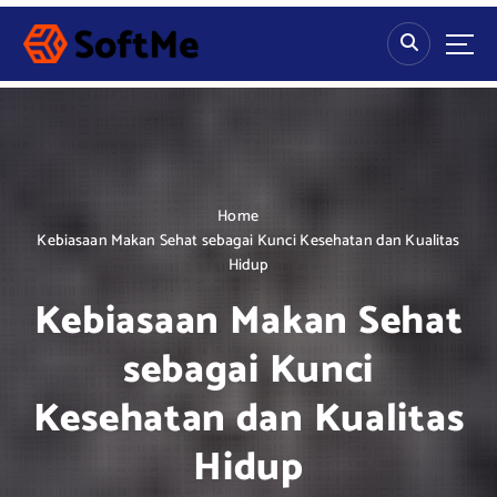
S
k
i
p
t
o
c
o
n
Home
t
Kebiasaan Makan Sehat sebagai Kunci Kesehatan dan Kualitas
e
Hidup
n
Kebiasaan Makan Sehat
t
sebagai Kunci
Kesehatan dan Kualitas
Hidup