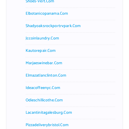
Shoes-Vert.com
Elbotanicopanama.com
Shadyoaksrockportrvpark.com
Jccoinlaundry.com
Kautorepair.com
Marjaeswinebar.com
Elmazatlanclinton.com
Ideacoffeenyc.com
Odieschillicothe.com
Lacantinitagalesburg.com
Pizzadeliverybristol.com