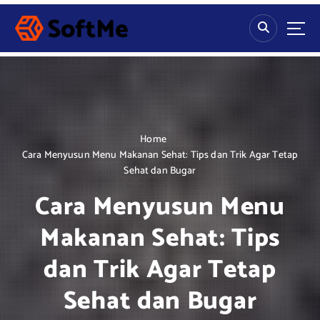
S
k
i
p
t
o
c
o
n
Home
t
Cara Menyusun Menu Makanan Sehat: Tips dan Trik Agar Tetap
e
Sehat dan Bugar
n
Cara Menyusun Menu
t
Makanan Sehat: Tips
dan Trik Agar Tetap
Sehat dan Bugar