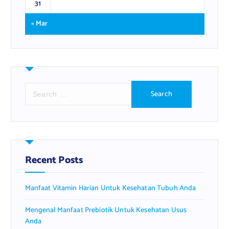
31
« Mar
S
e
a
r
c
h
f
Recent Posts
o
r
Manfaat Vitamin Harian Untuk Kesehatan Tubuh Anda
:
Mengenal Manfaat Prebiotik Untuk Kesehatan Usus
Anda