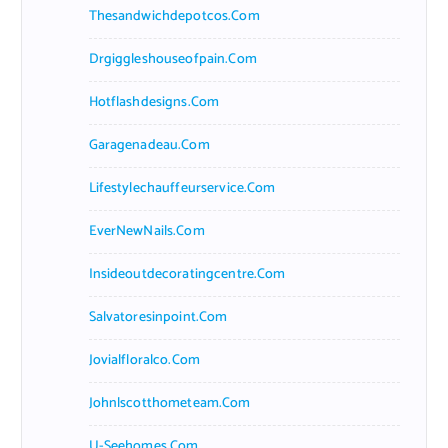
Thesandwichdepotcos.com
Drgiggleshouseofpain.com
Hotflashdesigns.com
Garagenadeau.com
Lifestylechauffeurservice.com
EverNewNails.com
Insideoutdecoratingcentre.com
Salvatoresinpoint.com
Jovialfloralco.com
Johnlscotthometeam.com
U-Seehomes.com