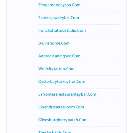
Zengardendayspa.com
Sparklejewelryinc.com
Ironcladtattoostudio.com
Bruinshome.com
Annascleaningsvc.com
Wolfcitytattoo.com
Oysterbayturkeytrot.com
Lafronterarestauranteybar.com
Lilyandrosetearoom.com
Olivesburgberrypatch.com
Theslushkids.com