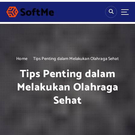
S
k
i
p
t
o
c
o
n
Home
Tips Penting dalam Melakukan Olahraga Sehat
t
Tips Penting dalam
e
n
Melakukan Olahraga
t
Sehat