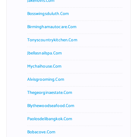
Jakehovis.com
Bosswingsduluth.com
Birminghamautocare.com
Tonyscountrykitchen.com
Jbellasnailspa.com
Mychaihouse.com
Alvisgrooming.com
Thegeorginaestate.com
Blythewoodseafood.com
Paolosdelibangkok.com
Bobacove.com