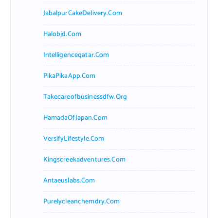
JabalpurCakeDelivery.com
Halobjd.com
Intelligenceqatar.com
PikaPikaApp.com
Takecareofbusinessdfw.org
HamadaOfJapan.com
VersifyLifestyle.com
Kingscreekadventures.com
Antaeuslabs.com
Purelycleanchemdry.com