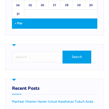
24
25
26
27
28
29
30
31
« Mar
S
e
a
r
c
h
f
Recent Posts
o
r
Manfaat Vitamin Harian Untuk Kesehatan Tubuh Anda
: