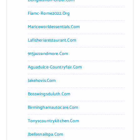
Donglaishun-Order.com
Fiamc-Rome2022.org
Mariceworldessentials.com
Lafisheriarestaurant.com
915jazzandmore.com
Aguadulce-Countryfair.com
Jakehovis.com
Bosswingsduluth.com
Birminghamautocare.com
Tonyscountrykitchen.com
Jbellasnailspa.com