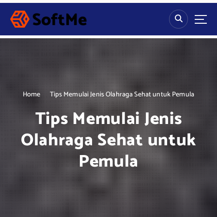
S
k
i
p
t
o
c
o
n
Home
Tips Memulai Jenis Olahraga Sehat untuk Pemula
t
Tips Memulai Jenis
e
n
Olahraga Sehat untuk
t
Pemula