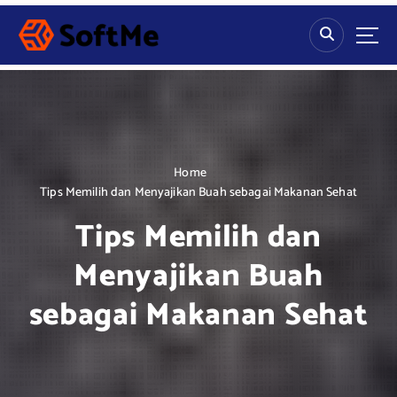
S
k
i
p
t
o
c
o
n
Home
t
Tips Memilih dan Menyajikan Buah sebagai Makanan Sehat
e
Tips Memilih dan
n
t
Menyajikan Buah
sebagai Makanan Sehat