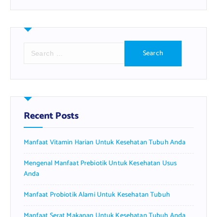
S
e
a
r
c
h
f
Recent Posts
o
r
Manfaat Vitamin Harian Untuk Kesehatan Tubuh Anda
:
Mengenal Manfaat Prebiotik Untuk Kesehatan Usus
Anda
Manfaat Probiotik Alami Untuk Kesehatan Tubuh
Manfaat Serat Makanan Untuk Kesehatan Tubuh Anda