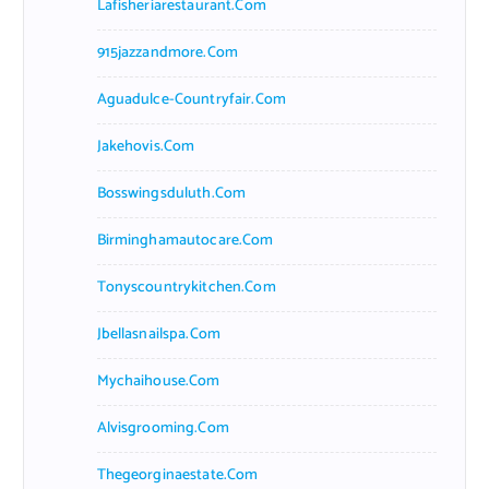
Lafisheriarestaurant.com
915jazzandmore.com
Aguadulce-Countryfair.com
Jakehovis.com
Bosswingsduluth.com
Birminghamautocare.com
Tonyscountrykitchen.com
Jbellasnailspa.com
Mychaihouse.com
Alvisgrooming.com
Thegeorginaestate.com