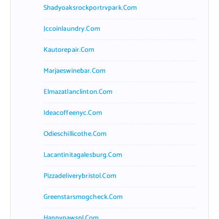
Shadyoaksrockportrvpark.com
Jccoinlaundry.com
Kautorepair.com
Marjaeswinebar.com
Elmazatlanclinton.com
Ideacoffeenyc.com
Odieschillicothe.com
Lacantinitagalesburg.com
Pizzadeliverybristol.com
Greenstarsmogcheck.com
Happypawspl.com