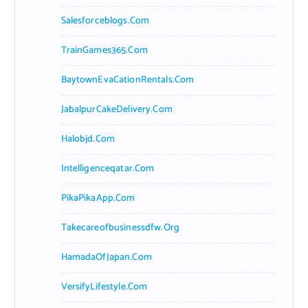
Salesforceblogs.com
TrainGames365.com
BaytownEvaCationRentals.com
JabalpurCakeDelivery.com
Halobjd.com
Intelligenceqatar.com
PikaPikaApp.com
Takecareofbusinessdfw.org
HamadaOfJapan.com
VersifyLifestyle.com