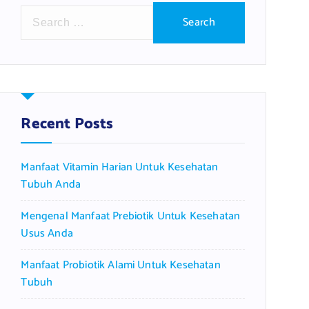
S
e
a
r
c
h
f
Recent Posts
o
r
Manfaat Vitamin Harian Untuk Kesehatan
:
Tubuh Anda
Mengenal Manfaat Prebiotik Untuk Kesehatan
Usus Anda
Manfaat Probiotik Alami Untuk Kesehatan
Tubuh