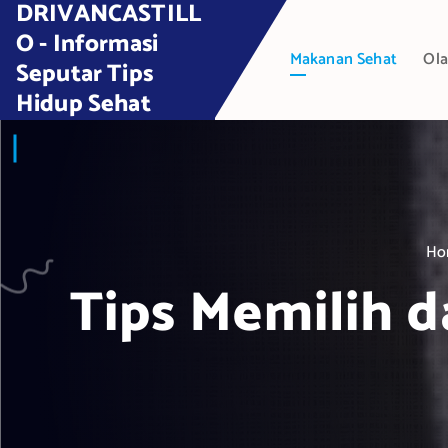
DRIVANCASTILL
S
k
O - Informasi
Makanan Sehat
Ola
i
Seputar Tips
p
Hidup Sehat
t
o
c
o
n
t
Ho
e
Tips Memilih 
n
t