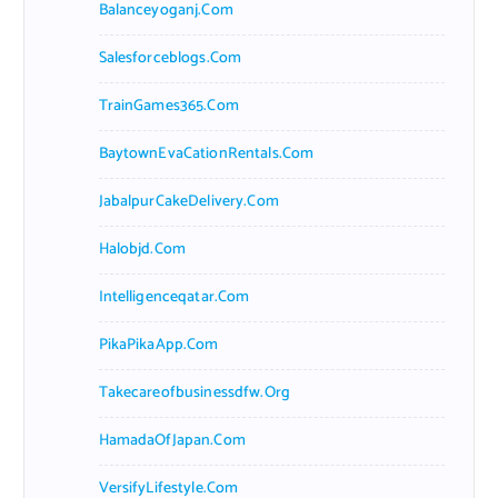
Balanceyoganj.com
Salesforceblogs.com
TrainGames365.com
BaytownEvaCationRentals.com
JabalpurCakeDelivery.com
Halobjd.com
Intelligenceqatar.com
PikaPikaApp.com
Takecareofbusinessdfw.org
HamadaOfJapan.com
VersifyLifestyle.com