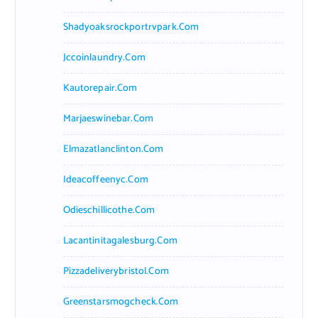
Shadyoaksrockportrvpark.com
Jccoinlaundry.com
Kautorepair.com
Marjaeswinebar.com
Elmazatlanclinton.com
Ideacoffeenyc.com
Odieschillicothe.com
Lacantinitagalesburg.com
Pizzadeliverybristol.com
Greenstarsmogcheck.com