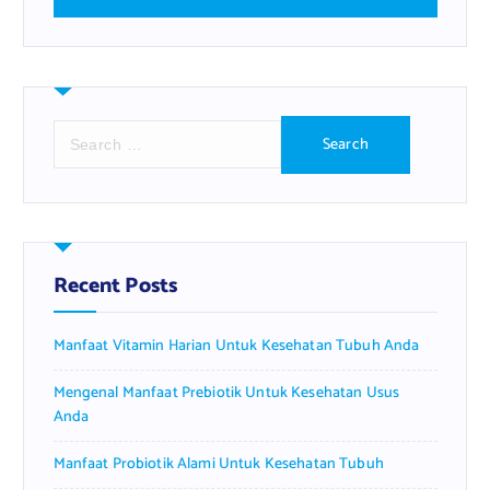
S
e
a
r
c
h
f
Recent Posts
o
r
Manfaat Vitamin Harian Untuk Kesehatan Tubuh Anda
:
Mengenal Manfaat Prebiotik Untuk Kesehatan Usus
Anda
Manfaat Probiotik Alami Untuk Kesehatan Tubuh