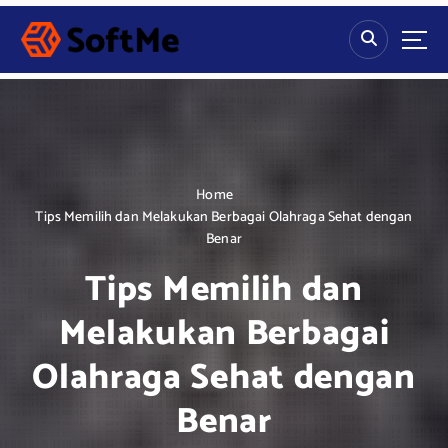
S
k
i
p
t
o
c
o
n
Home
t
Tips Memilih dan Melakukan Berbagai Olahraga Sehat dengan
e
Benar
n
Tips Memilih dan
t
Melakukan Berbagai
Olahraga Sehat dengan
Benar