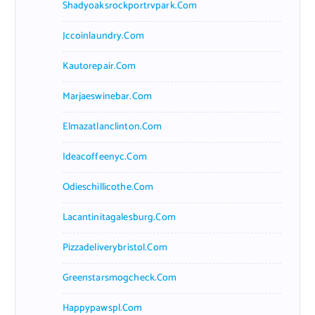
Shadyoaksrockportrvpark.com
Jccoinlaundry.com
Kautorepair.com
Marjaeswinebar.com
Elmazatlanclinton.com
Ideacoffeenyc.com
Odieschillicothe.com
Lacantinitagalesburg.com
Pizzadeliverybristol.com
Greenstarsmogcheck.com
Happypawspl.com