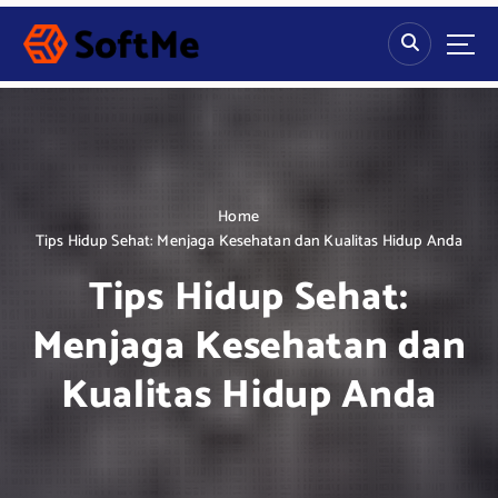
S
k
i
p
t
o
c
o
n
Home
t
Tips Hidup Sehat: Menjaga Kesehatan dan Kualitas Hidup Anda
e
Tips Hidup Sehat:
n
t
Menjaga Kesehatan dan
Kualitas Hidup Anda