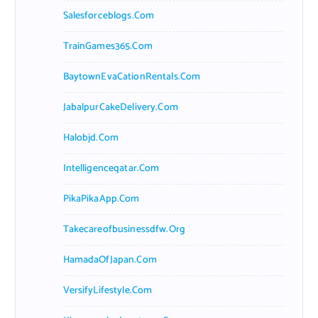
Salesforceblogs.com
TrainGames365.com
BaytownEvaCationRentals.com
JabalpurCakeDelivery.com
Halobjd.com
Intelligenceqatar.com
PikaPikaApp.com
Takecareofbusinessdfw.org
HamadaOfJapan.com
VersifyLifestyle.com