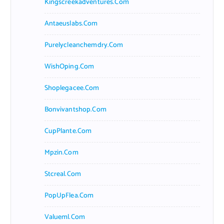
Kingscreekadventures.com
Antaeuslabs.com
Purelycleanchemdry.com
WishOping.com
Shoplegacee.com
Bonvivantshop.com
CupPlante.com
Mpzin.com
Stcreal.com
PopUpFlea.com
Valueml.com