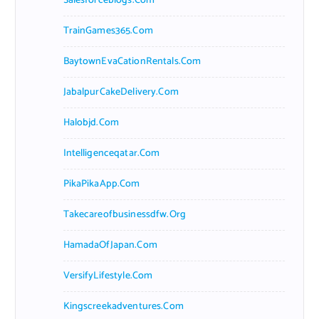
Salesforceblogs.com
TrainGames365.com
BaytownEvaCationRentals.com
JabalpurCakeDelivery.com
Halobjd.com
Intelligenceqatar.com
PikaPikaApp.com
Takecareofbusinessdfw.org
HamadaOfJapan.com
VersifyLifestyle.com
Kingscreekadventures.com