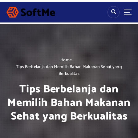
S
k
i
p
t
o
c
o
n
Home
t
Tips Berbelanja dan Memilih Bahan Makanan Sehat yang
e
Berkualitas
n
Tips Berbelanja dan
t
Memilih Bahan Makanan
Sehat yang Berkualitas