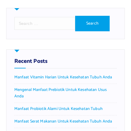
S
e
a
r
c
h
f
Recent Posts
o
r
Manfaat Vitamin Harian Untuk Kesehatan Tubuh Anda
:
Mengenal Manfaat Prebiotik Untuk Kesehatan Usus
Anda
Manfaat Probiotik Alami Untuk Kesehatan Tubuh
Manfaat Serat Makanan Untuk Kesehatan Tubuh Anda