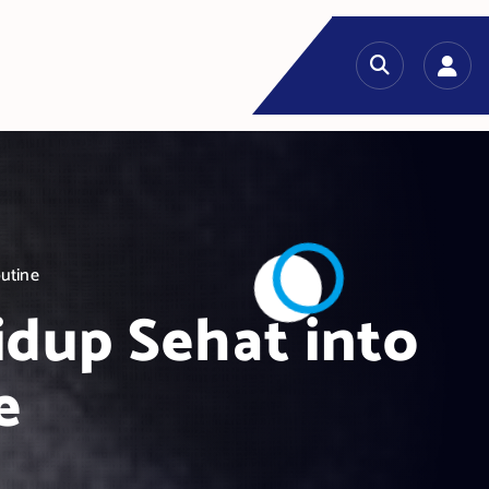
outine
idup Sehat into
e