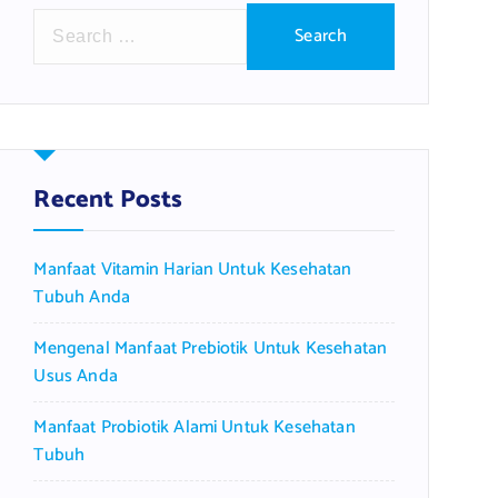
S
e
a
r
c
h
f
Recent Posts
o
r
Manfaat Vitamin Harian Untuk Kesehatan
:
Tubuh Anda
Mengenal Manfaat Prebiotik Untuk Kesehatan
Usus Anda
Manfaat Probiotik Alami Untuk Kesehatan
Tubuh