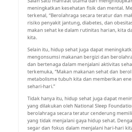
Salah satu manfaat utama dari menghidupkan 
meningkatkan kesehatan fisik dan mental. Me
terkenal, “Berolahraga secara teratur dan
risiko penyakit jantung, diabetes, dan obes
makan sehat ke dalam rutinitas harian, kita
kita.
Selain itu, hidup sehat juga dapat meningkatka
mengonsumsi makanan bergizi dan berolahraga
dan bertenaga dalam menjalani aktivitas sehari
terkemuka, “Makan makanan sehat dan bero
metabolisme tubuh kita dan memberikan energ
sehari-hari.”
Tidak hanya itu, hidup sehat juga dapat menin
yang dilakukan oleh National Sleep Foundat
berolahraga secara teratur cenderung memilik
yang tidak menjalani gaya hidup sehat. Dengan
segar dan fokus dalam menjalani hari-hari kit