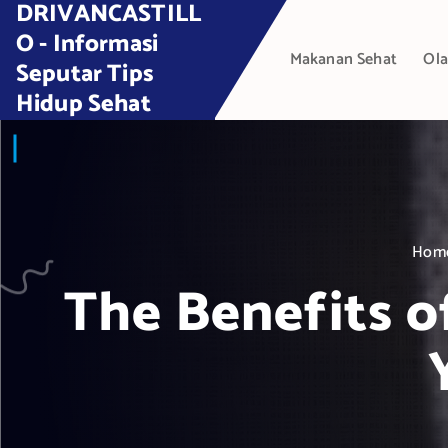
DRIVANCASTILL
S
k
O - Informasi
Makanan Sehat
Ola
i
Seputar Tips
p
Hidup Sehat
t
o
c
o
n
t
Hom
e
The Benefits o
n
t