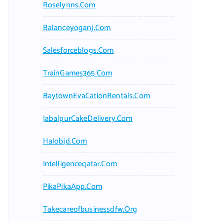
Roselynns.com
Balanceyoganj.com
Salesforceblogs.com
TrainGames365.com
BaytownEvaCationRentals.com
JabalpurCakeDelivery.com
Halobjd.com
Intelligenceqatar.com
PikaPikaApp.com
Takecareofbusinessdfw.org