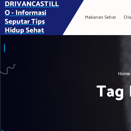
DRIVANCASTILL
S
k
O - Informasi
Makanan Sehat
Ola
i
Seputar Tips
p
Hidup Sehat
t
o
c
o
n
t
Home
e
Tag 
n
t