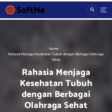
S
k
i
p
t
o
c
o
n
Home
t
Rahasia Menjaga Kesehatan Tubuh dengan Berbagai Olahraga
e
Sehat
n
Rahasia Menjaga
t
Kesehatan Tubuh
dengan Berbagai
Olahraga Sehat