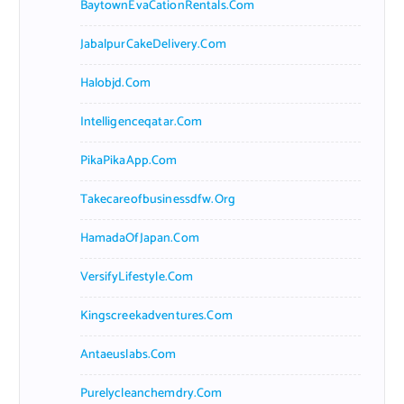
BaytownEvaCationRentals.com
JabalpurCakeDelivery.com
Halobjd.com
Intelligenceqatar.com
PikaPikaApp.com
Takecareofbusinessdfw.org
HamadaOfJapan.com
VersifyLifestyle.com
Kingscreekadventures.com
Antaeuslabs.com
Purelycleanchemdry.com