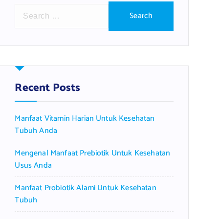
S
e
a
r
c
h
f
Recent Posts
o
r
Manfaat Vitamin Harian Untuk Kesehatan
:
Tubuh Anda
Mengenal Manfaat Prebiotik Untuk Kesehatan
Usus Anda
Manfaat Probiotik Alami Untuk Kesehatan
Tubuh