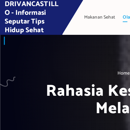
DRIVANCASTILL
S
k
O - Informasi
Makanan Sehat
Ola
i
Seputar Tips
p
Hidup Sehat
t
o
c
o
n
t
Home
e
Rahasia Ke
n
t
Mela