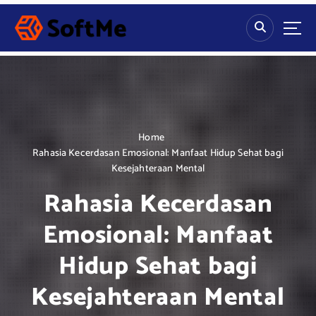
S
k
i
p
t
o
c
o
n
Home
t
Rahasia Kecerdasan Emosional: Manfaat Hidup Sehat bagi
e
Kesejahteraan Mental
n
Rahasia Kecerdasan
t
Emosional: Manfaat
Hidup Sehat bagi
Kesejahteraan Mental