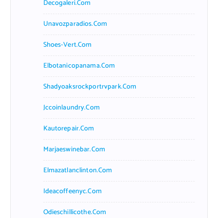
Decogaleri.com
Unavozparadios.com
Shoes-Vert.com
Elbotanicopanama.com
Shadyoaksrockportrvpark.com
Jccoinlaundry.com
Kautorepair.com
Marjaeswinebar.com
Elmazatlanclinton.com
Ideacoffeenyc.com
Odieschillicothe.com