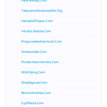
PikaPikaApp.com
Takecareofbusinessdfw.org
HamadaOfJapan.com
VersifyLifestyle.com
Kingscreekadventures.com
Antaeuslabs.com
Purelycleanchemdry.com
WishOping.com
Shoplegacee.com
Bonvivantshop.com
CupPlante.com