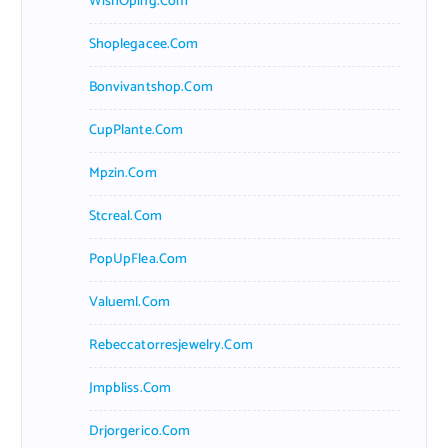
WishOping.com
Shoplegacee.com
Bonvivantshop.com
CupPlante.com
Mpzin.com
Stcreal.com
PopUpFlea.com
Valueml.com
Rebeccatorresjewelry.com
Jmpbliss.com
Drjorgerico.com