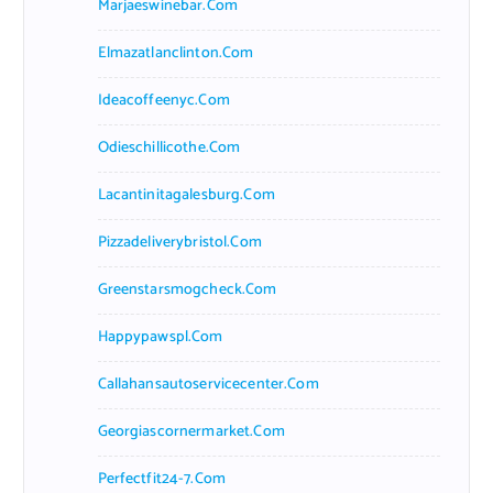
Marjaeswinebar.com
Elmazatlanclinton.com
Ideacoffeenyc.com
Odieschillicothe.com
Lacantinitagalesburg.com
Pizzadeliverybristol.com
Greenstarsmogcheck.com
Happypawspl.com
Callahansautoservicecenter.com
Georgiascornermarket.com
Perfectfit24-7.com