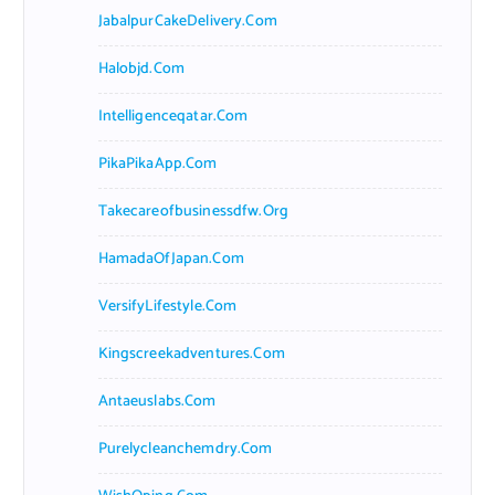
JabalpurCakeDelivery.com
Halobjd.com
Intelligenceqatar.com
PikaPikaApp.com
Takecareofbusinessdfw.org
HamadaOfJapan.com
VersifyLifestyle.com
Kingscreekadventures.com
Antaeuslabs.com
Purelycleanchemdry.com