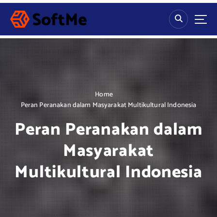
S
k
i
p
t
o
c
o
n
Home
t
Peran Peranakan dalam Masyarakat Multikultural Indonesia
e
Peran Peranakan dalam
n
t
Masyarakat
Multikultural Indonesia