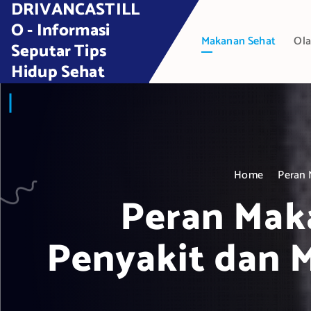
DRIVANCASTILL
S
k
O - Informasi
Makanan Sehat
Ola
i
Seputar Tips
p
Hidup Sehat
t
o
c
o
n
t
Home
Peran 
e
Peran Mak
n
t
Penyakit dan 