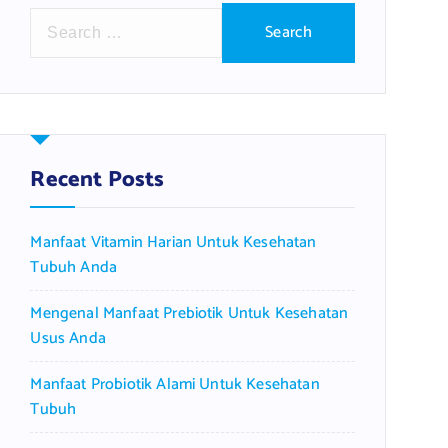
S
e
a
r
c
h
f
Recent Posts
o
r
Manfaat Vitamin Harian Untuk Kesehatan
:
Tubuh Anda
Mengenal Manfaat Prebiotik Untuk Kesehatan
Usus Anda
Manfaat Probiotik Alami Untuk Kesehatan
Tubuh