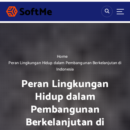
S
k
i
p
t
o
c
o
n
Home
t
Peran Lingkungan Hidup dalam Pembangunan Berkelanjutan di
e
Indonesia
n
Peran Lingkungan
t
Hidup dalam
Pembangunan
Berkelanjutan di