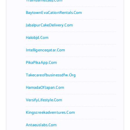
TrainGames365.com
BaytownEvaCationRentals.com
JabalpurCakeDelivery.com
Halobjd.com
Intelligenceqatar.com
PikaPikaApp.com
Takecareofbusinessdfw.org
HamadaOfJapan.com
VersifyLifestyle.com
Kingscreekadventures.com
Antaeuslabs.com