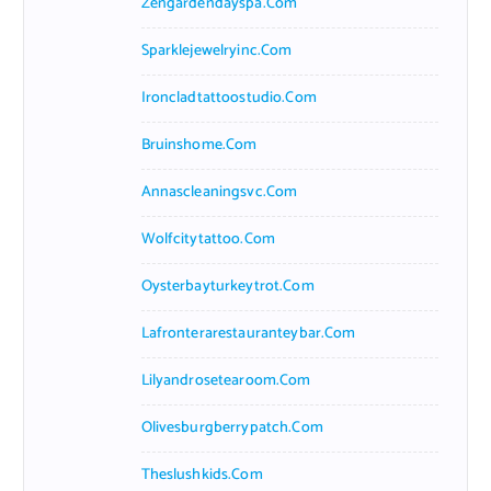
Zengardendayspa.com
Sparklejewelryinc.com
Ironcladtattoostudio.com
Bruinshome.com
Annascleaningsvc.com
Wolfcitytattoo.com
Oysterbayturkeytrot.com
Lafronterarestauranteybar.com
Lilyandrosetearoom.com
Olivesburgberrypatch.com
Theslushkids.com