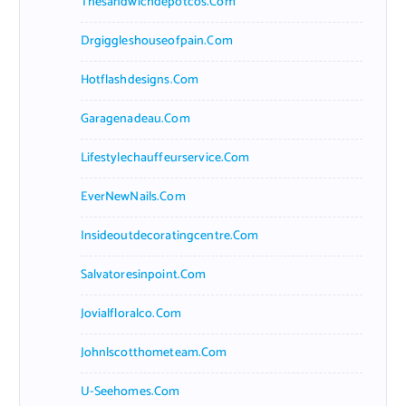
Thesandwichdepotcos.com
Drgiggleshouseofpain.com
Hotflashdesigns.com
Garagenadeau.com
Lifestylechauffeurservice.com
EverNewNails.com
Insideoutdecoratingcentre.com
Salvatoresinpoint.com
Jovialfloralco.com
Johnlscotthometeam.com
U-Seehomes.com