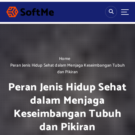
S
k
i
p
t
o
c
o
n
Home
t
Peran Jenis Hidup Sehat dalam Menjaga Keseimbangan Tubuh
e
dan Pikiran
n
Peran Jenis Hidup Sehat
t
dalam Menjaga
Keseimbangan Tubuh
dan Pikiran