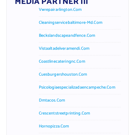
MEDIA PARTNER III
Vwrepairarlington.com
Cleaningservicebaltimore-Md.com
Beckslandscapeandfence.com
Vistaaltadelveramendi.com
Coastlinecateringnc.com
Cuesburgershouston.com
Psicologiaespecializadaencampeche.com
Dmtacos.com
Crescentstreetprinting.com
Hornopizza.com