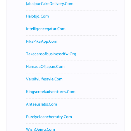
JabalpurCakeDelivery.com
Halobjd.com
Intelligenceqatar.com
PikaPikaApp.com
Takecareofbusinessdfw.org
HamadaOfJapan.com
VersifyLifestyle.com
Kingscreekadventures.com
Antaeuslabs.com
Purelycleanchemdry.com
WishOping.com