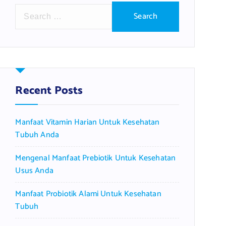
S
e
a
r
c
h
f
Recent Posts
o
r
Manfaat Vitamin Harian Untuk Kesehatan
:
Tubuh Anda
Mengenal Manfaat Prebiotik Untuk Kesehatan
Usus Anda
Manfaat Probiotik Alami Untuk Kesehatan
Tubuh