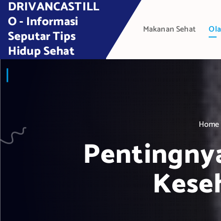
DRIVANCASTILL
S
k
O - Informasi
Makanan Sehat
Ola
i
Seputar Tips
p
Hidup Sehat
t
o
c
o
n
t
Home
e
Pentingny
n
t
Kese