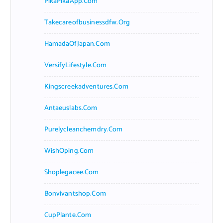
PikaPikaApp.com
Takecareofbusinessdfw.org
HamadaOfJapan.com
VersifyLifestyle.com
Kingscreekadventures.com
Antaeuslabs.com
Purelycleanchemdry.com
WishOping.com
Shoplegacee.com
Bonvivantshop.com
CupPlante.com