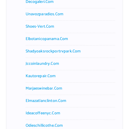
Decogaleri.com
Unavozparadios.com
Shoes-Vert.com
Elbotanicopanama.com
Shadyoaksrockportrvpark.com
Jccoinlaundry.com
Kautorepair.com
Marjaeswinebar.com
Elmazatlanclinton.com
Ideacoffeenyc.com
Odieschillicothe.com