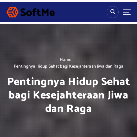
S
k
i
p
t
o
c
o
n
Home
t
Pentingnya Hidup Sehat bagi Kesejahteraan Jiwa dan Raga
e
Pentingnya Hidup Sehat
n
t
bagi Kesejahteraan Jiwa
dan Raga