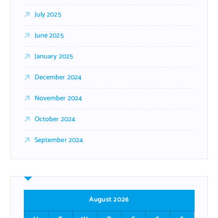
July 2025
June 2025
January 2025
December 2024
November 2024
October 2024
September 2024
August 2026