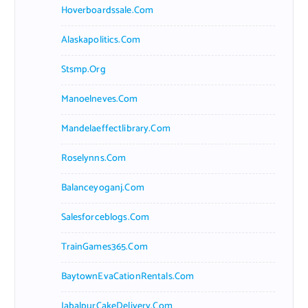
Hoverboardssale.com
Alaskapolitics.com
Stsmp.org
Manoelneves.com
Mandelaeffectlibrary.com
Roselynns.com
Balanceyoganj.com
Salesforceblogs.com
TrainGames365.com
BaytownEvaCationRentals.com
JabalpurCakeDelivery.com