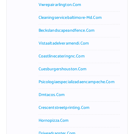
Vwrepairarlington.com
Cleaningservicebaltimore-Md.com
Beckslandscapeandfence.com
Vistaaltadelveramendi.com
Coastlinecateringnc.com
Cuesburgershouston.com
Psicologiaespecializadaencampeche.com
Dmtacos.com
Crescentstreetprinting.com
Hornopizza.com
Driveadragster.com