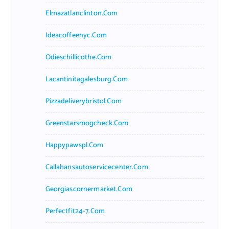
Elmazatlanclinton.com
Ideacoffeenyc.com
Odieschillicothe.com
Lacantinitagalesburg.com
Pizzadeliverybristol.com
Greenstarsmogcheck.com
Happypawspl.com
Callahansautoservicecenter.com
Georgiascornermarket.com
Perfectfit24-7.com