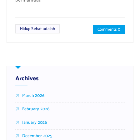
Hidup Sehat adalah
Comments 0
Archives
March 2026
February 2026
January 2026
December 2025