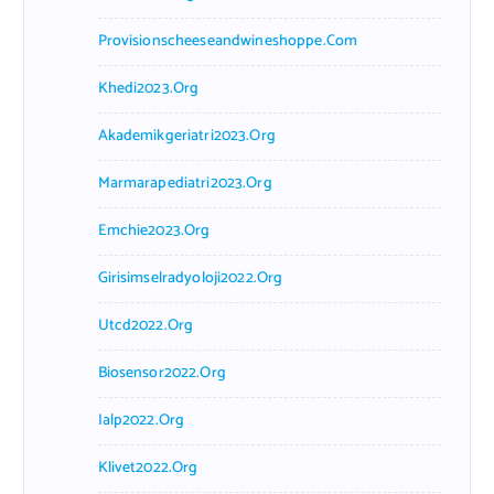
Provisionscheeseandwineshoppe.com
Khedi2023.org
Akademikgeriatri2023.org
Marmarapediatri2023.org
Emchie2023.org
Girisimselradyoloji2022.org
Utcd2022.org
Biosensor2022.org
Ialp2022.org
Klivet2022.org