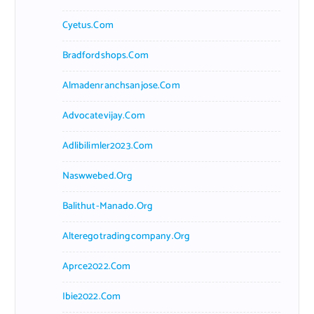
Cyetus.com
Bradfordshops.com
Almadenranchsanjose.com
Advocatevijay.com
Adlibilimler2023.com
Naswwebed.org
Balithut-Manado.org
Alteregotradingcompany.org
Aprce2022.com
Ibie2022.com