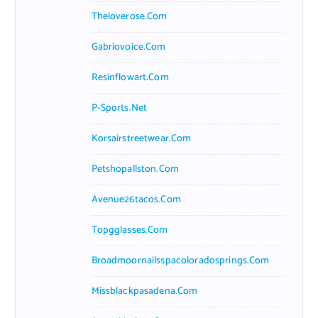
Theloverose.com
Gabriovoice.com
Resinflowart.com
P-Sports.net
Korsairstreetwear.com
Petshopallston.com
Avenue26tacos.com
Topgglasses.com
Broadmoornailsspacoloradosprings.com
Missblackpasadena.com