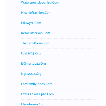
Watersportslagonissi.com
Mischieffashion.com
Eduwyre.com
Retro-Interiors.com
Theblvd-Boise.com
Fpet2023.org
E-Smart2022.org
Ngrc2022.org
Leesfamilyfoods.com
Lewis-Lewis-Cpas.com
Eleontennis.com