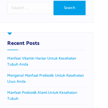
S
e
a
r
c
h
f
Recent Posts
o
r
Manfaat Vitamin Harian Untuk Kesehatan
:
Tubuh Anda
Mengenal Manfaat Prebiotik Untuk Kesehatan
Usus Anda
Manfaat Probiotik Alami Untuk Kesehatan
Tubuh