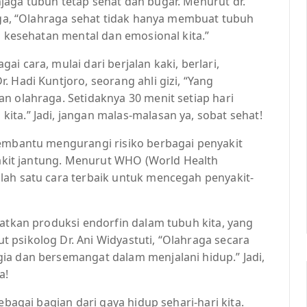
jaga tubuh tetap sehat dan bugar. Menurut dr.
raga, “Olahraga sehat tidak hanya membuat tubuh
a kesehatan mental dan emosional kita.”
i cara, mulai dari berjalan kaki, berlari,
 Hadi Kuntjoro, seorang ahli gizi, “Yang
n olahraga. Setidaknya 30 menit setiap hari
ta.” Jadi, jangan malas-malasan ya, sobat sehat!
membantu mengurangi risiko berbagai penyakit
nyakit jantung. Menurut WHO (World Health
lah satu cara terbaik untuk mencegah penyakit-
katkan produksi endorfin dalam tubuh kita, yang
 psikolog Dr. Ani Widyastuti, “Olahraga secara
ia dan bersemangat dalam menjalani hidup.” Jadi,
a!
ebagai bagian dari gaya hidup sehari-hari kita.