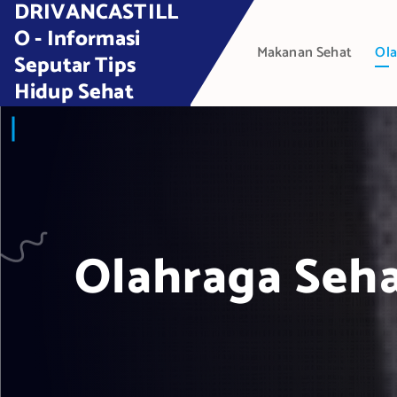
DRIVANCASTILL
S
k
O - Informasi
Makanan Sehat
Ola
i
Seputar Tips
p
Hidup Sehat
t
o
c
o
n
t
e
Olahraga Seha
n
t