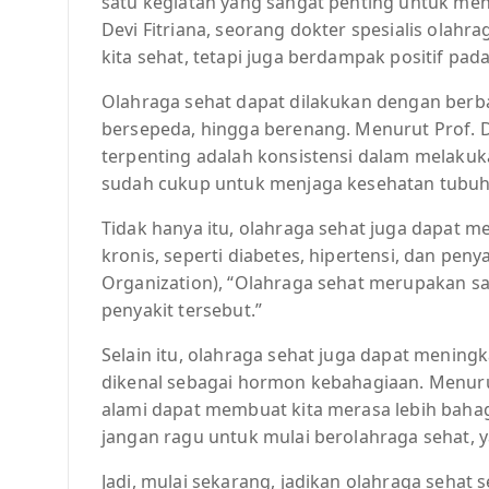
satu kegiatan yang sangat penting untuk men
Devi Fitriana, seorang dokter spesialis olah
kita sehat, tetapi juga berdampak positif pad
Olahraga sehat dapat dilakukan dengan berbaga
bersepeda, hingga berenang. Menurut Prof. Dr.
terpenting adalah konsistensi dalam melakuka
sudah cukup untuk menjaga kesehatan tubuh ki
Tidak hanya itu, olahraga sehat juga dapat 
kronis, seperti diabetes, hipertensi, dan pe
Organization), “Olahraga sehat merupakan sa
penyakit tersebut.”
Selain itu, olahraga sehat juga dapat mening
dikenal sebagai hormon kebahagiaan. Menurut
alami dapat membuat kita merasa lebih bahag
jangan ragu untuk mulai berolahraga sehat, y
Jadi, mulai sekarang, jadikan olahraga sehat s